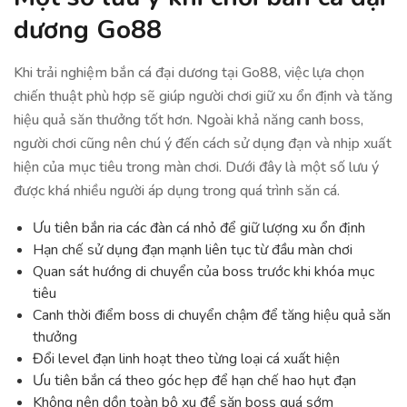
dương Go88
Khi trải nghiệm bắn cá đại dương tại Go88, việc lựa chọn
chiến thuật phù hợp sẽ giúp người chơi giữ xu ổn định và tăng
hiệu quả săn thưởng tốt hơn. Ngoài khả năng canh boss,
người chơi cũng nên chú ý đến cách sử dụng đạn và nhịp xuất
hiện của mục tiêu trong màn chơi. Dưới đây là một số lưu ý
được khá nhiều người áp dụng trong quá trình săn cá.
Ưu tiên bắn ria các đàn cá nhỏ để giữ lượng xu ổn định
Hạn chế sử dụng đạn mạnh liên tục từ đầu màn chơi
Quan sát hướng di chuyển của boss trước khi khóa mục
tiêu
Canh thời điểm boss di chuyển chậm để tăng hiệu quả săn
thưởng
Đổi level đạn linh hoạt theo từng loại cá xuất hiện
Ưu tiên bắn cá theo góc hẹp để hạn chế hao hụt đạn
Không nên dồn toàn bộ xu để săn boss quá sớm