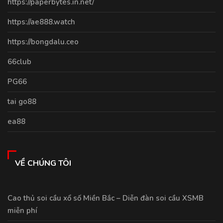
https://paperbytes.in.net/
https://ae888.watch
https://bongdalu.ceo
66club
PG66
tai go88
ea88
VỀ CHÚNG TÔI
Cao thủ soi cầu xổ số Miền Bắc – Diễn đàn soi cầu XSMB
miễn phí