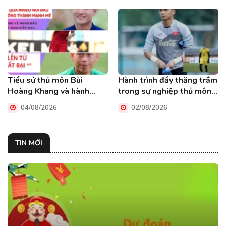
Tiểu sử thủ môn Bùi
Hành trình đầy thăng trầm
Hoàng Khang và hành
trong sự nghiệp thủ môn
trình chinh phục đỉnh cao
Phạm Văn Cường
04/08/2026
02/08/2026
TIN MỚI