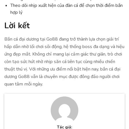
Theo dõi nhịp xuất hiện của đàn cá để chọn thời điểm bắn
hợp lý
Lời kết
Bắn cá đại dương tại Go88 đang trở thành lựa chọn giải trí
hấp dẫn nhờ lối chơi sôi động, hệ thống boss đa dạng và hiệu
ứng đẹp mắt. Không chỉ mang lại cảm giác thư giãn, trò chơi
còn tạo sức hút nhờ nhịp săn cá liên tục cùng nhiều chiến
thuật thú vị. Với những ưu điểm nổi bật hiện nay, bắn cá đại
dương Go88 vẫn là chuyên mục được đông đảo người chơi
quan tâm mỗi ngày.
Tác giả: