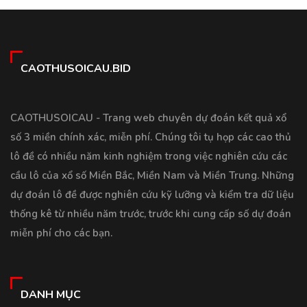
CAOTHUSOICAU.BID
CAOTHUSOICAU - Trang web chuyên dự đoán kết quả xổ
số 3 miền chính xác, miễn phí. Chúng tôi tụ họp các cao thủ
lô đề có nhiều năm kinh nghiệm trong việc nghiên cứu các
cầu lô của xổ số Miền Bắc, Miền Nam và Miền Trung. Những
dự đoán lô đề được nghiên cứu kỹ lưỡng và kiểm tra dữ liệu
thống kê từ nhiều năm trước, trước khi cung cấp số dự đoán
miễn phí cho các bạn.
DANH MỤC