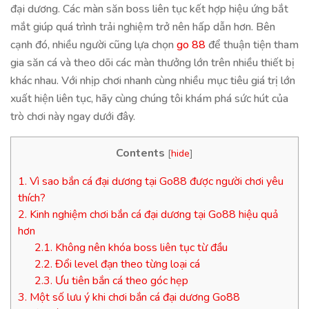
đại dương. Các màn săn boss liên tục kết hợp hiệu ứng bắt
mắt giúp quá trình trải nghiệm trở nên hấp dẫn hơn. Bên
cạnh đó, nhiều người cũng lựa chọn
go 88
để thuận tiện tham
gia săn cá và theo dõi các màn thưởng lớn trên nhiều thiết bị
khác nhau. Với nhịp chơi nhanh cùng nhiều mục tiêu giá trị lớn
xuất hiện liên tục, hãy cùng chúng tôi khám phá sức hút của
trò chơi này ngay dưới đây.
Contents
[
hide
]
1.
Vì sao bắn cá đại dương tại Go88 được người chơi yêu
thích?
2.
Kinh nghiệm chơi bắn cá đại dương tại Go88 hiệu quả
hơn
2.1.
Không nên khóa boss liên tục từ đầu
2.2.
Đổi level đạn theo từng loại cá
2.3.
Ưu tiên bắn cá theo góc hẹp
3.
Một số lưu ý khi chơi bắn cá đại dương Go88