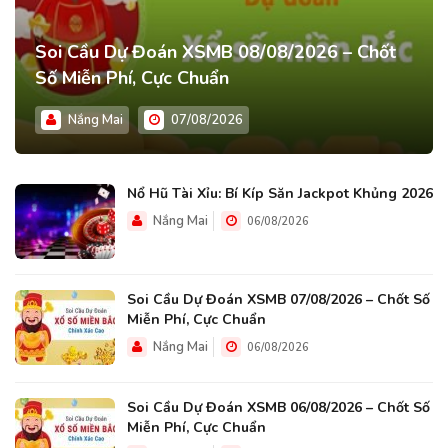
Soi Cầu Dự Đoán XSMB 08/08/2026 – Chốt
Số Miễn Phí, Cực Chuẩn
Nắng Mai
07/08/2026
Nổ Hũ Tài Xỉu: Bí Kíp Săn Jackpot Khủng 2026
Nắng Mai
06/08/2026
Soi Cầu Dự Đoán XSMB 07/08/2026 – Chốt Số
Miễn Phí, Cực Chuẩn
Nắng Mai
06/08/2026
Soi Cầu Dự Đoán XSMB 06/08/2026 – Chốt Số
Miễn Phí, Cực Chuẩn