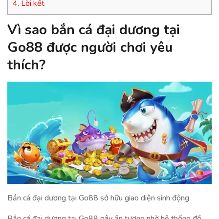
4.
Lời kết
Vì sao bắn cá đại dương tại
Go88 được người chơi yêu
thích?
Bắn cá đại dương tại Go88 sở hữu giao diện sinh động
Bắn cá đại dương tại Go88 gây ấn tượng nhờ hệ thống đồ