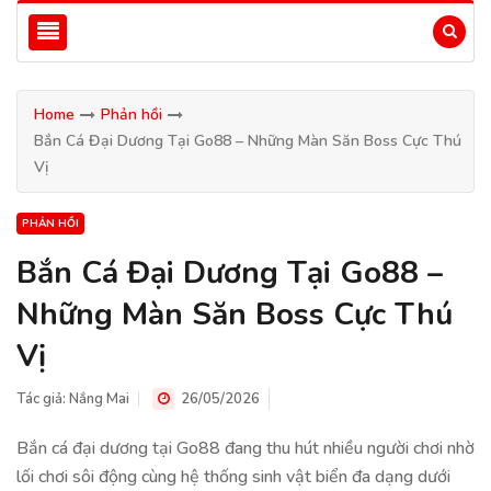
Home
Phản hồi
Bắn Cá Đại Dương Tại Go88 – Những Màn Săn Boss Cực Thú
Vị
PHẢN HỒI
Bắn Cá Đại Dương Tại Go88 –
Những Màn Săn Boss Cực Thú
Vị
Tác giả:
Nắng Mai
26/05/2026
Bắn cá đại dương tại Go88 đang thu hút nhiều người chơi nhờ
lối chơi sôi động cùng hệ thống sinh vật biển đa dạng dưới