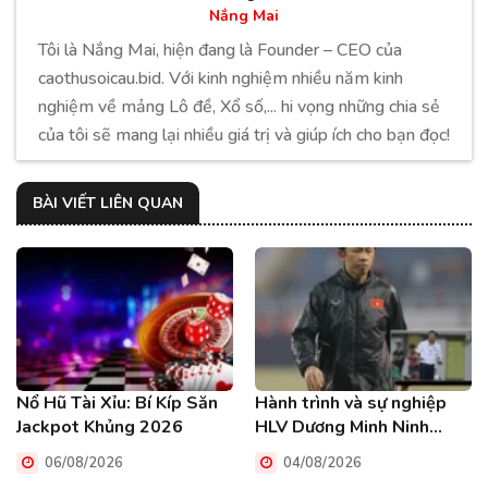
Nắng Mai
Tôi là Nắng Mai, hiện đang là Founder – CEO của
caothusoicau.bid. Với kinh nghiệm nhiều năm kinh
nghiệm về mảng Lô đề, Xổ số,... hi vọng những chia sẻ
của tôi sẽ mang lại nhiều giá trị và giúp ích cho bạn đọc!
BÀI VIẾT LIÊN QUAN
Nổ Hũ Tài Xỉu: Bí Kíp Săn
Hành trình và sự nghiệp
Jackpot Khủng 2026
HLV Dương Minh Ninh
người cận vệ trung thành
06/08/2026
04/08/2026
HAGL