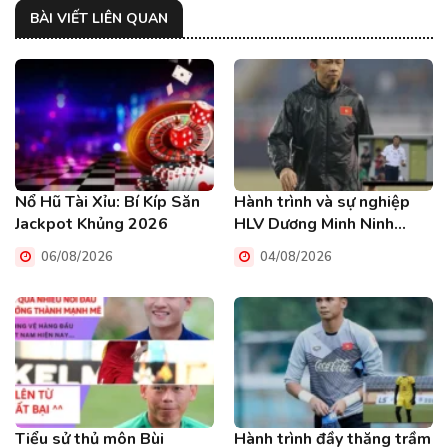
BÀI VIẾT LIÊN QUAN
Nổ Hũ Tài Xỉu: Bí Kíp Săn
Hành trình và sự nghiệp
Jackpot Khủng 2026
HLV Dương Minh Ninh
người cận vệ trung thành
06/08/2026
04/08/2026
HAGL
Tiểu sử thủ môn Bùi
Hành trình đầy thăng trầm