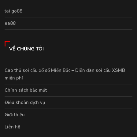
tai go88
ea88
VỀ CHÚNG TÔI
Cao thủ soi cầu xổ số Miền Bắc – Diễn đàn soi cầu XSMB
miễn phí
Chính sách bảo mật
Điều khoản dịch vụ
Giới thiệu
Liên hệ