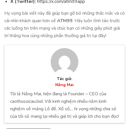
X (Twitter):
https://x.com/atm99app
Hy vọng bài viết này đã giúp bạn gỡ bỏ những thắc mắc và có
cái nhìn khách quan hơn về
ATM99
. Hãy luôn tỉnh táo trước
các luồng tin trên mạng và chúc bạn có những giây phút giải
trí thăng hoa cùng những phần thưởng giá trị tại đây!
Tác giả:
Nắng Mai
Tôi là Nắng Mai, hiện đang là Founder – CEO của
caothusoicau.bid. Với kinh nghiệm nhiều năm kinh
nghiệm về mảng Lô đề, Xổ số,... hi vọng những chia sẻ
của tôi sẽ mang lại nhiều giá trị và giúp ích cho bạn đọc!