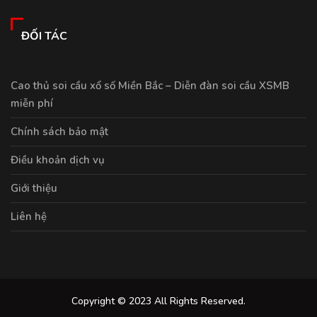
ĐỐI TÁC
Cao thủ soi cầu xổ số Miền Bắc – Diễn đàn soi cầu XSMB
miễn phí
Chính sách bảo mật
Điều khoản dịch vụ
Giới thiệu
Liên hệ
Copyright © 2023 All Rights Reserved.