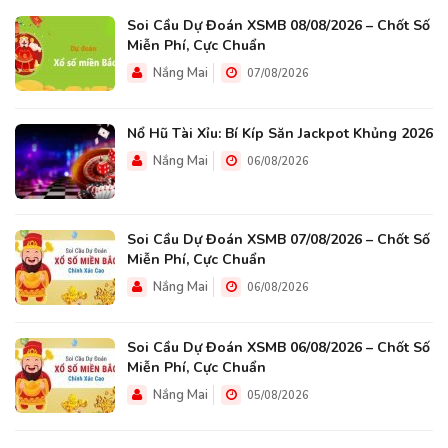
Soi Cầu Dự Đoán XSMB 08/08/2026 – Chốt Số
Miễn Phí, Cực Chuẩn
Nắng Mai
07/08/2026
Nổ Hũ Tài Xỉu: Bí Kíp Săn Jackpot Khủng 2026
Nắng Mai
06/08/2026
Soi Cầu Dự Đoán XSMB 07/08/2026 – Chốt Số
Miễn Phí, Cực Chuẩn
Nắng Mai
06/08/2026
Soi Cầu Dự Đoán XSMB 06/08/2026 – Chốt Số
Miễn Phí, Cực Chuẩn
Nắng Mai
05/08/2026