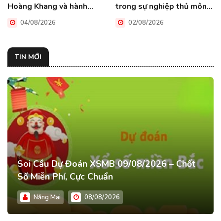
Hoàng Khang và hành
trong sự nghiệp thủ môn
trình chinh phục đỉnh cao
Phạm Văn Cường
04/08/2026
02/08/2026
TIN MỚI
Soi Cầu Dự Đoán XSMB 09/08/2026 – Chốt
Số Miễn Phí, Cực Chuẩn
Nắng Mai
08/08/2026