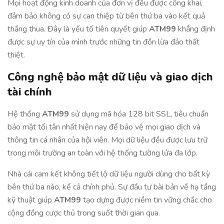
Mọi hoạt động kinh doanh của đơn vị đều được công khai,
đảm bảo không có sự can thiệp từ bên thứ ba vào kết quả
thắng thua. Đây là yếu tố tiên quyết giúp
ATM99
khẳng định
được sự uy tín của mình trước những tin đồn lừa đảo thất
thiệt.
Công nghệ bảo mật dữ liệu và giao dịch
tài chính
Hệ thống
ATM99
sử dụng mã hóa 128 bit SSL, tiêu chuẩn
bảo mật tối tân nhất hiện nay để bảo vệ mọi giao dịch và
thông tin cá nhân của hội viên. Mọi dữ liệu đều được lưu trữ
trong môi trường an toàn với hệ thống tường lửa đa lớp.
Nhà cái cam kết không tiết lộ dữ liệu người dùng cho bất kỳ
bên thứ ba nào, kể cả chính phủ. Sự đầu tư bài bản về hạ tầng
kỹ thuật giúp
ATM99
tạo dựng được niềm tin vững chắc cho
cộng đồng cược thủ trong suốt thời gian qua.