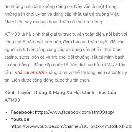
do những hiểu lầm không đáng có. Đây vẫn là một trong
những sân chơi uy tín và đẳng cấp nhất tại thị trường Việt
Nam hiện nay mà bạn hoàn toàn có thể tin tưởng.
ATM99 là hệ sinh thái giải trí trực tuyến toàn diện, nổi bật với
công nghệ bảo mật tiên tiến, đảm bảo an toàn tuyệt đối cho
người chơi. Nền tảng cung cấp đa dạng sản phẩm: thể thao,
casino, slots, bắn cá và trò chơi đổi thưởng, tất cả minh bạch
– công bằng – đẳng cấp quốc tế. Với dịch vụ hỗ trợ 24/7 tận
tâm,
nhà cái atm99
khẳng định vị thế thương hiệu cá cược uy
tín, luôn được cộng đồng cược thủ tin chọn.
Kênh Truyền Thông & Mạng Xã Hội Chính Thức Của
ATM99
Facebook:
https://www.facebook.com/atm99app/
Youtube:
https://www.youtube.com/channel/UC_oI0xk4mlRdEXfFot