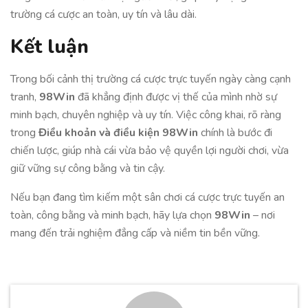
trường cá cược an toàn, uy tín và lâu dài.
Kết luận
Trong bối cảnh thị trường cá cược trực tuyến ngày càng cạnh
tranh,
98Win
đã khẳng định được vị thế của mình nhờ sự
minh bạch, chuyên nghiệp và uy tín. Việc công khai, rõ ràng
trong
Điều khoản và điều kiện 98Win
chính là bước đi
chiến lược, giúp nhà cái vừa bảo vệ quyền lợi người chơi, vừa
giữ vững sự công bằng và tin cậy.
Nếu bạn đang tìm kiếm một sân chơi cá cược trực tuyến an
toàn, công bằng và minh bạch, hãy lựa chọn
98Win
– nơi
mang đến trải nghiệm đẳng cấp và niềm tin bền vững.