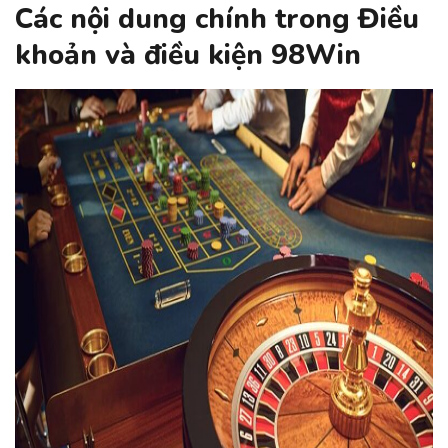
Các nội dung chính trong Điều
khoản và điều kiện 98Win