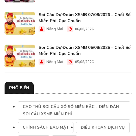
Soi Cầu Dự Đoán XSMB 07/08/2026 – Chốt Số
Miễn Phí, Cực Chuẩn
Nắng Mai
06/08/2026
Soi Cầu Dự Đoán XSMB 06/08/2026 – Chốt Số
Miễn Phí, Cực Chuẩn
Nắng Mai
05/08/2026
PHỔ BIẾN
CAO THỦ SOI CẦU XỔ SỐ MIỀN BẮC – DIỄN ĐÀN
SOI CẦU XSMB MIỄN PHÍ
CHÍNH SÁCH BẢO MẬT
ĐIỀU KHOẢN DỊCH VỤ