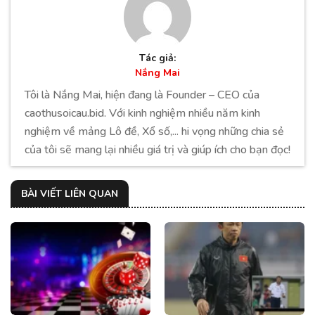
Tác giả:
Nắng Mai
Tôi là Nắng Mai, hiện đang là Founder – CEO của
caothusoicau.bid. Với kinh nghiệm nhiều năm kinh
nghiệm về mảng Lô đề, Xổ số,... hi vọng những chia sẻ
của tôi sẽ mang lại nhiều giá trị và giúp ích cho bạn đọc!
BÀI VIẾT LIÊN QUAN