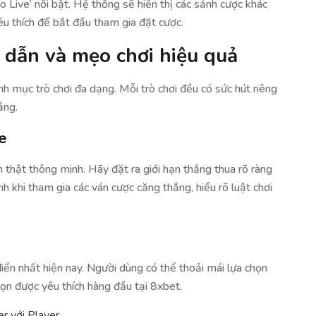
o Live’ nổi bật. Hệ thống sẽ hiển thị các sảnh cược khác
u thích để bắt đầu tham gia đặt cược.
 dẫn và mẹo chơi hiệu quả
 mục trò chơi đa dạng. Mỗi trò chơi đều có sức hút riêng
ắng.
e
thật thông minh. Hãy đặt ra giới hạn thắng thua rõ ràng
ịnh khi tham gia các ván cược căng thẳng, hiểu rõ luật chơi
điển nhất hiện nay. Người dùng có thể thoải mái lựa chọn
họn được yêu thích hàng đầu tại 8xbet.
er với Player.