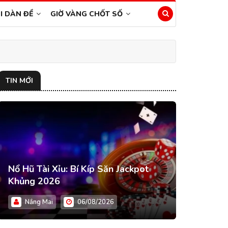
I DÀN ĐỀ
GIỜ VÀNG CHỐT SỐ
TIN MỚI
Nổ Hũ Tài Xỉu: Bí Kíp Săn Jackpot
Khủng 2026
Nắng Mai
06/08/2026