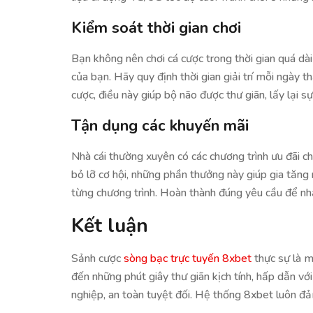
Kiểm soát thời gian chơi
Bạn không nên chơi cá cược trong thời gian quá dài
của bạn. Hãy quy định thời gian giải trí mỗi ngày 
cược, điều này giúp bộ não được thư giãn, lấy lại sự
Tận dụng các khuyến mãi
Nhà cái thường xuyên có các chương trình ưu đãi 
bỏ lỡ cơ hội, những phần thưởng này giúp gia tăng
từng chương trình. Hoàn thành đúng yêu cầu để nh
Kết luận
Sảnh cược
sòng bạc trực tuyến 8xbet
thực sự là m
đến những phút giây thư giãn kịch tính, hấp dẫn vớ
nghiệp, an toàn tuyệt đối. Hệ thống 8xbet luôn đ