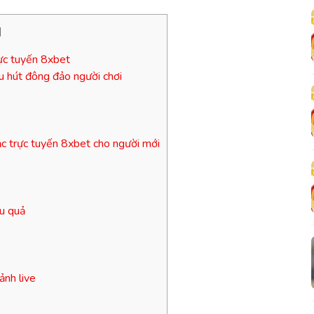
]
ực tuyến 8xbet
u hút đông đảo người chơi
c trực tuyến 8xbet cho người mới
ệu quả
ảnh live