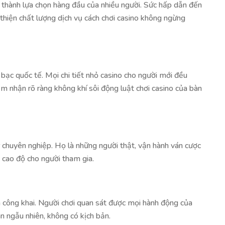
ở thành lựa chọn hàng đầu của nhiều người. Sức hấp dẫn đến
i thiện chất lượng dịch vụ cách chơi casino không ngừng
ạc quốc tế. Mọi chi tiết nhỏ casino cho người mới đều
m nhận rõ ràng không khí sôi động luật chơi casino của bàn
 chuyên nghiệp. Họ là những người thật, vận hành ván cược
g cao độ cho người tham gia.
ra công khai. Người chơi quan sát được mọi hành động của
n ngẫu nhiên, không có kịch bản.